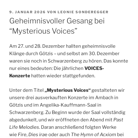
VERÖFFENTLICHT
9. JANUAR 2026
VON
LEONIE SONDEREGGER
AM
Geheimnisvoller Gesang bei
“Mysterious Voices”
Am 27. und 28. Dezember hallten geheimnisvolle
Klänge durch Götzis – und selbst am 30. Dezember
waren sie noch in Schwarzenberg zu hören. Das konnte
nur eines bedeuten: Die jährlichen
VOICES-
Konzerte
hatten wieder stattgefunden.
Unter dem Titel
„Mysterious Voices“
gestalteten wir
unsere drei ausverkauften Konzerte im Ambach in
Götzis und im Angelika-Kauffmann-Saal in
Schwarzenberg. Zu Beginn wurde der Saal vollständig
abgedunkelt, und wir eröffneten den Abend mit
Past
Life Melodies
. Daran anschließend folgten Werke
wie
Fire
,
Dies ira
e oder auch
The Hymn of Acxiom
bei