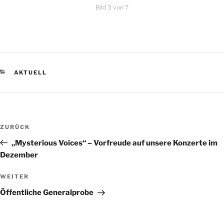
Bild 3 von 7
KATEGORIEN
AKTUELL
Beitragsnavigation
Vorheriger
ZURÜCK
Beitrag
„Mysterious Voices“ – Vorfreude auf unsere Konzerte im
Dezember
Nächster
WEITER
Beitrag
Öffentliche Generalprobe