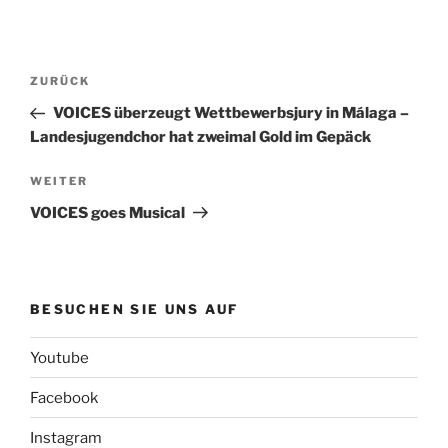
Beitragsnavigation
Vorheriger
ZURÜCK
Beitrag
VOICES überzeugt Wettbewerbsjury in Málaga –
Landesjugendchor hat zweimal Gold im Gepäck
Nächster
WEITER
Beitrag
VOICES goes Musical
BESUCHEN SIE UNS AUF
Youtube
Facebook
Instagram