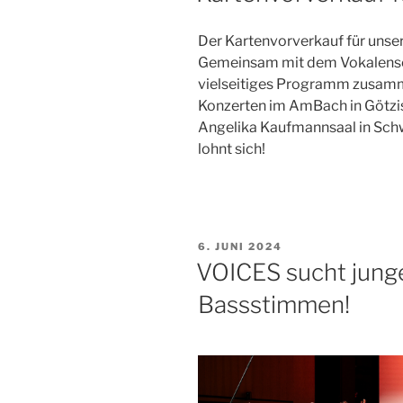
Der Kartenvorverkauf für unse
Gemeinsam mit dem Vokalens
vielseitiges Programm zusamm
Konzerten im AmBach in Götzis
Angelika Kaufmannsaal in Schw
lohnt sich!
VERÖFFENTLICHT
6. JUNI 2024
AM
VOICES sucht jung
Bassstimmen!