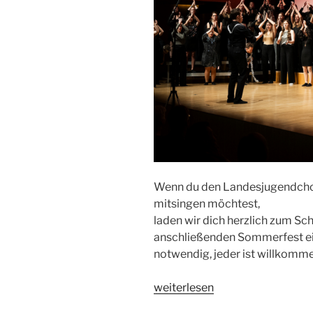
Wenn du den Landesjugendchor
mitsingen möchtest,
laden wir dich herzlich zum 
anschließenden Sommerfest ein.
notwendig, jeder ist willkomm
„VOICES
weiterlesen
sucht