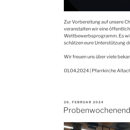
Zur Vorbereitung auf unsere C
veranstalten wir eine öffentli
Wettbewerbsprogramm. Es wird
schätzen eure Unterstützung du
Wir freuen uns über viele beka
01.04.2024 | Pfarrkirche Altach
VERÖFFENTLICHT
26. FEBRUAR 2024
AM
Probenwochenen