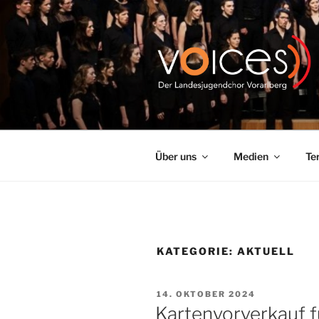
Zum
Inhalt
springen
VOICES |
Über uns
Medien
Te
KATEGORIE:
AKTUELL
VERÖFFENTLICHT
14. OKTOBER 2024
AM
Kartenvorverkauf f