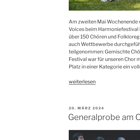
Am zweiten Mai Wochenende w
Voices beim Harmoniefestival
über 150 Chören und Folkloreg
auch Wettbewerbe durchgeführt
teilgenommen: Gemischte Chör
Festival war für unseren Chor 
Platz in einer Kategorie ein voll
„Voices
weiterlesen
beim
Harmoniefestival
2024“
VERÖFFENTLICHT
20. MÄRZ 2024
AM
Generalprobe am 