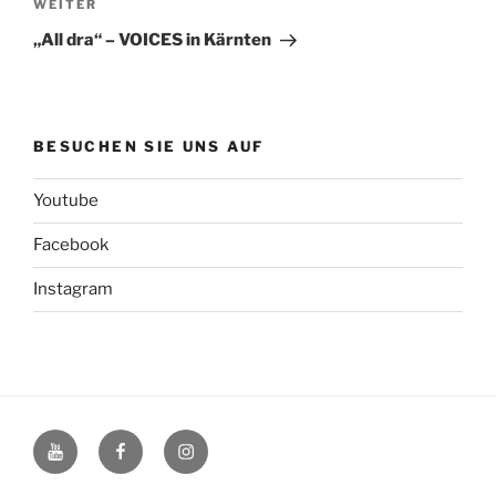
Nächster
WEITER
Beitrag
„All dra“ – VOICES in Kärnten
BESUCHEN SIE UNS AUF
Youtube
Facebook
Instagram
Youtube
Facebook
Instagram