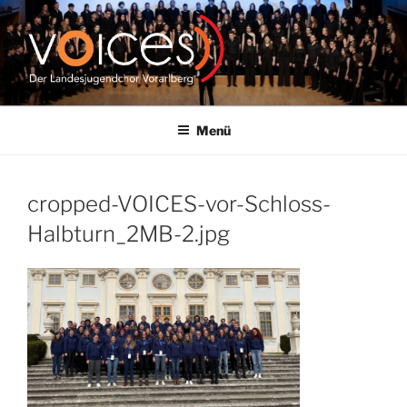
Zum
Inhalt
springen
VOICES |
LANDESJUGENDCHOR
Menü
VORARLBERG
cropped-VOICES-vor-Schloss-
Halbturn_2MB-2.jpg