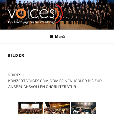
Zum
Inhalt
springen
VOICES |
LANDESJUGENDCHOR
Menü
VORARLBERG
BILDER
VOICES
»
KONZERT VOICES.COM: VOM FEINEN JODLER BIS ZUR
ANSPRUCHSVOLLEN CHORLITERATUR