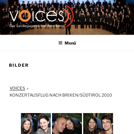
Zum
Inhalt
springen
VOICES |
LANDESJUGENDCHOR
Menü
VORARLBERG
BILDER
VOICES
»
KONZERTAUSFLUG NACH BRIXEN/SÜDTIROL 2010