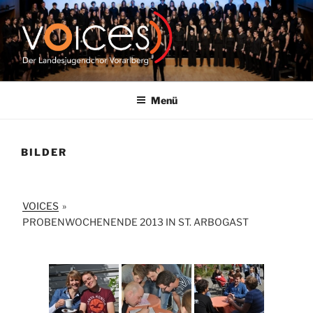
Zum
Inhalt
springen
VOICES |
LANDESJUGENDCHOR
Menü
VORARLBERG
BILDER
VOICES
»
PROBENWOCHENENDE 2013 IN ST. ARBOGAST