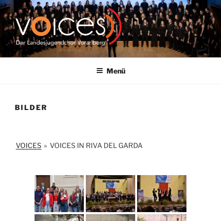
Zum
Inhalt
springen
VOICES |
LANDESJUGENDCHOR
Menü
VORARLBERG
BILDER
VOICES
»
VOICES IN RIVA DEL GARDA