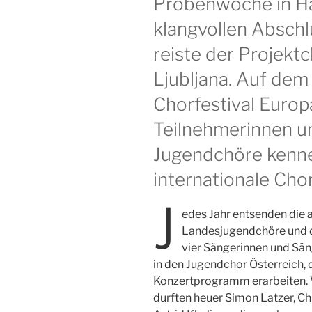
Probenwoche in H
klangvollen Abschl
reiste der Projekt
Ljubljana. Auf dem
Chorfestival Europ
Teilnehmerinnen u
Jugendchöre kenn
internationale Cho
J
edes Jahr entsenden die 
Landesjugendchöre und d
vier Sängerinnen und Sän
in den Jugendchor Österreich,
Konzertprogramm erarbeiten.
durften heuer Simon Latzer, C