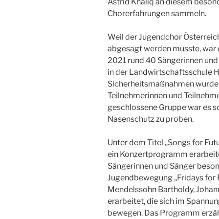
Astrid Khaliq an diesem beson
Chorerfahrungen sammeln.
Weil der Jugendchor Österreic
abgesagt werden musste, war di
2021 rund 40 Sängerinnen und 
in der Landwirtschaftsschule H
Sicherheitsmaßnahmen wurden 
Teilnehmerinnen und Teilnehmer
geschlossene Gruppe war es s
Nasenschutz zu proben.
Unter dem Titel „Songs for Fut
ein Konzertprogramm erarbeite
Sängerinnen und Sänger besonde
Jugendbewegung „Fridays for F
Mendelssohn Bartholdy, Johann
erarbeitet, die sich im Spann
bewegen. Das Programm erzähl