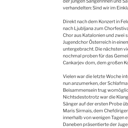
der jungen Sängerinnen und Sän
verhandelten: Sind wir im Einkl
Direkt nach dem Konzert in Fe
nach Ljubljana zum Chorfesti
Chor aus Katalonien und zwei 
Jugendchor Österreich in eine
untergebracht. Die nächsten vi
nochmal proben für das Gemein
Cankarjev dom, dem großen Kon
Vielen war die letzte Woche i
nun anzumerken, der Schlafman
Beisammensein trug womöglich 
Nichtsdestotrotz war die Klan
Sänger auf der ersten Probe üb
Maris Sirmais, dem Chefdirige
innerhalb von wenigen Tagen e
Daneben präsentierte der Juge