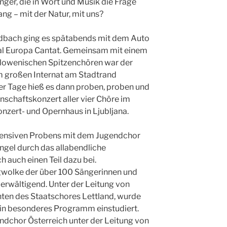
ger, die in Wort und Musik die Frage
ang – mit der Natur, mit uns?
ldbach ging es spätabends mit dem Auto
val Europa Cantat. Gemeinsam mit einem
slowenischen Spitzenchören war der
m großen Internat am Stadtrand
er Tage hieß es dann proben, proben und
schaftskonzert aller vier Chöre im
zert- und Opernhaus in Ljubljana.
ntensiven Probens mit dem Jugendchor
gel durch das allabendliche
auch einen Teil dazu bei.
gwolke der über 100 Sängerinnen und
erwältigend. Unter der Leitung von
nten des Staatschores Lettland, wurde
in besonderes Programm einstudiert.
ndchor Österreich unter der Leitung von