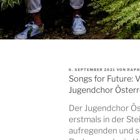
VERÖFFENTLICHT
6. SEPTEMBER 2021
VON
RAPH
AM
Songs for Future: 
Jugendchor Österr
Der Jugendchor Öst
erstmals in der St
aufregenden und s