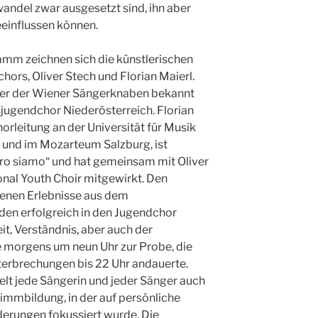
ndel zwar ausgesetzt sind, ihn aber
eeinflussen können.
amm zeichnen sich die künstlerischen
hors, Oliver Stech und Florian Maierl.
ister der Wiener Sängerknaben bekannt
sjugendchor Niederösterreich. Florian
horleitung an der Universität für Musik
n und im Mozarteum Salzburg, ist
oro siamo“ und hat gemeinsam mit Oliver
onal Youth Choir mitgewirkt. Den
genen Erlebnisse aus dem
den erfolgreich in den Jugendchor
eit, Verständnis, aber auch der
e morgens um neun Uhr zur Probe, die
terbrechungen bis 22 Uhr andauerte.
t jede Sängerin und jeder Sänger auch
timmbildung, in der auf persönliche
erungen fokussiert wurde. Die