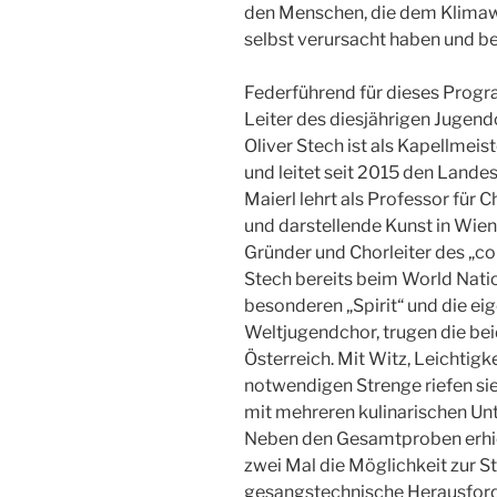
den Menschen, die dem Klimawa
selbst verursacht haben und b
Federführend für dieses Progr
Leiter des diesjährigen Jugendc
Oliver Stech ist als Kapellme
und leitet seit 2015 den Lande
Maierl lehrt als Professor für C
und darstellende Kunst in Wie
Gründer und Chorleiter des „c
Stech bereits beim World Nati
besonderen „Spirit“ und die ei
Weltjugendchor, trugen die bei
Österreich. Mit Witz, Leichtigk
notwendigen Strenge riefen si
mit mehreren kulinarischen Un
Neben den Gesamtproben erhiel
zwei Mal die Möglichkeit zur S
gesangstechnische Herausford