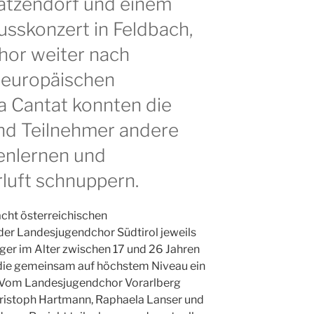
atzendorf und einem
usskonzert in Feldbach,
chor weiter nach
 europäischen
a Cantat konnten die
nd Teilnehmer andere
enlernen und
rluft schnuppern.
acht österreichischen
er Landesjugendchor Südtirol jeweils
ger im Alter zwischen 17 und 26 Jahren
 die gemeinsam auf höchstem Niveau ein
 Vom Landesjugendchor Vorarlberg
hristoph Hartmann, Raphaela Lanser und