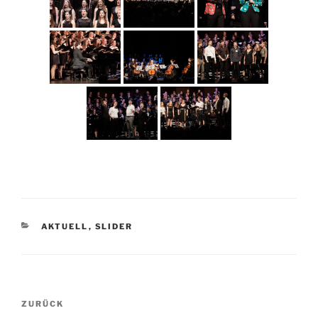
KATEGORIEN
AKTUELL
,
SLIDER
Beitragsnavigation
Vorheriger
ZURÜCK